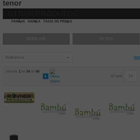
tenor
FILTRAR PRODUTOS
FAMÍLIA
MARCA
FAIXA DE PREÇO
mostrar
1
ao
24
de
58
Nº prod.