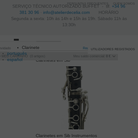
PERGUNTAS FREQUENTES
QUEM SOMOS
SERVIÇO TÉCNICO AUTORIZADO BUFFET -
tlf.
+34 96
381 30 96
·
info@atelierdecelia.com
HORÁRIO
Segunda a sexta: 10h às 14h e 15h às 19h. Sábado 11h às
13:30h
Toggle
Clarinete
nvidado
navigation
Registo
/
Iniciar sessão
UTILIZADORES REGISTADOS
português
O MEU CARRINHO
0
artigos
Meu saldo comercial:
0 €
español
Clarinetes em Sib
français
Italiano
Clarinetes em Sib Instrumentos