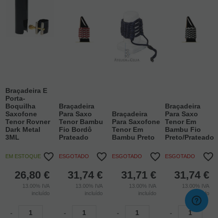
Braçadeira E
Porta-
Boquilha
Braçadeira
Braçadeira
Saxofone
Para Saxo
Braçadeira
Para Saxo
Tenor Rovner
Tenor Bambu
Para Saxofone
Tenor Em
Dark Metal
Fio Bordô
Tenor Em
Bambu Fio
3ML
Prateado
Bambu Preto
Preto/Prateado
EM ESTOQUE
ESGOTADO
ESGOTADO
ESGOTADO
26,80
€
31,74
€
31,71
€
31,74
€
13.00%
IVA
13.00%
IVA
13.00%
IVA
13.00%
IVA
incluído
incluído
incluído
incluído
-
-
-
-