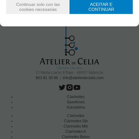
Continuar solo con las
ACEITAR E
cookies necesarias
CONTINUAR
Li e aceito o
envio de publicidade
C/ Maria Llacer 8 Bajo - 46007 Valencia
963 81 30 96
|
info@atelierdecelia.com
Clarinetes
Saxofones
Acessórios
Clarinetes
Clarinetes Sib
Clarinetes Mib
Clarinetes A
Clarinetes Baixo