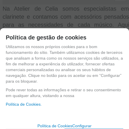
Na Atelier de Celia somos especialistas em
clarinete e contamos com acessórios pensados
para as necessidades de cada músico. Aqui
poderás encontrar argolas para estantes de
Política de gestão de cookies
clarinete Mib, ideais para prender partituras ou
Utilizamos os nossos próprios cookies para o bom
acessórios de forma prática e segura durante o
funcionamento do sítio. Também utilizamos cookies de terceiros
estudo, ensaio ou concerto, mantendo tudo à
que analisam a forma como os nossos serviços são utilizados, a
fim de melhorar a experiência do utilizador, fornecer ofertas
mão enquanto tocas.
comerciais personalizadas ou analisar os seus hábitos de
navegação. Clique no botão para os aceitar ou em “Configurar”
para os bloquear.
Pode rever todas as informações e retirar o seu consentimento
em qualquer altura, visitando a nossa
Inscreva-se e aproveite vantagens e
Política de Cookies.
exclusividade
Seja o primeiro a receber as novidades e desfrute de descontos e promoções
exclusivas
Política de Cookies
Configurar