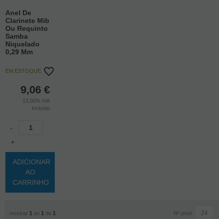
Anel De
Clarinete Mib
Ou Requinto
Samba
Niquelado
0,29 Mm
EM ESTOQUE
9,06
€
13.00%
IVA
incluído
-
+
ADICIONAR
AO
CARRINHO
Nº prod.
mostrar
1
ao
1
de
1