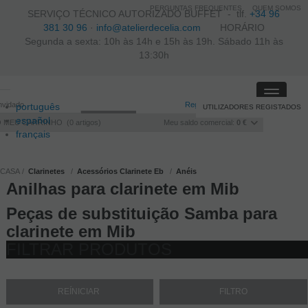
PERGUNTAS FREQUENTES
QUEM SOMOS
SERVIÇO TÉCNICO AUTORIZADO BUFFET -
tlf.
+34 96
381 30 96
·
info@atelierdecelia.com
HORÁRIO
Segunda a sexta: 10h às 14h e 15h às 19h. Sábado 11h às
13:30h
Toggle
nvidado
Registo
/
Iniciar sessão
português
UTILIZADORES REGISTADOS
navigati
español
O MEU CARRINHO
0
artigos
Meu saldo comercial:
0 €
français
Italiano
CASA
Clarinetes
Acessórios Clarinete Eb
Anéis
Anilhas para clarinete em Mib
Peças de substituição Samba para
clarinete em Mib
FILTRAR PRODUTOS