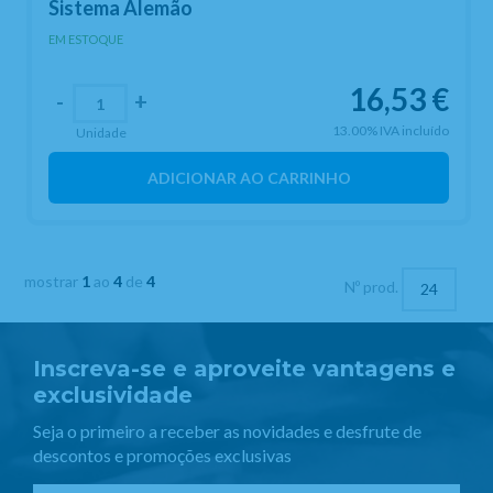
Sistema Alemão
EM ESTOQUE
16,53
€
-
+
13.00%
IVA incluído
Unidade
ADICIONAR AO CARRINHO
mostrar
1
ao
4
de
4
Nº prod.
Inscreva-se e aproveite vantagens e
exclusividade
Seja o primeiro a receber as novidades e desfrute de
descontos e promoções exclusivas