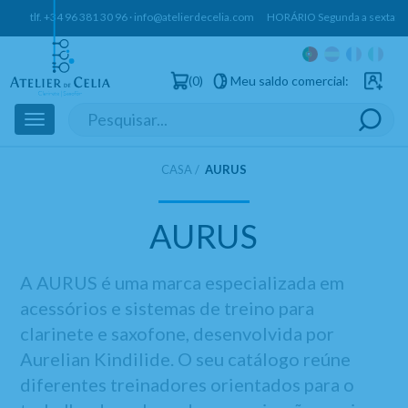
tlf.
+34 96 381 30 96
·
info@atelierdecelia.com
HORÁRIO Segunda a sexta: 10h
0
Meu saldo comercial:
Utilizado
Toggle
navigation
CASA
AURUS
AURUS
A AURUS é uma marca especializada em
acessórios e sistemas de treino para
clarinete e saxofone, desenvolvida por
Aurelian Kindilide. O seu catálogo reúne
diferentes treinadores orientados para o