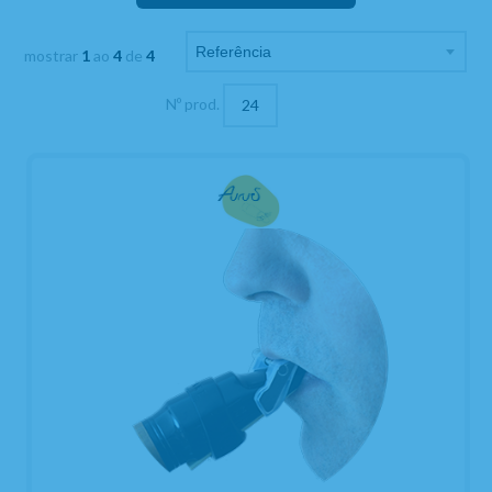
mostrar
1
ao
4
de
4
Nº prod.