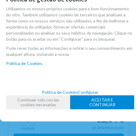
Utilizamos os nossos próprios cookies para o bom funcionamento
do sítio. Também utilizamos cookies de terceiros que analisam a
forma como os nossos serviços são utilizados, a fim de melhorar a
experiência do utilizador, fornecer ofertas comerciais
personalizadas ou analisar os seus hábitos de navegação. Clique no
botão para os aceitar ou em “Configurar” para os bloquear.
Pode rever todas as informações e retirar o seu consentimento em
qualquer altura, visitando a nossa
Política de Cookies.
Treinador De Dedilhado Aurus 4Cl Para
Política de Cookies
Configurar
Sistema Francês
Continuar solo con las
ACEITAR E
EM ESTOQUE
cookies necesarias
CONTINUAR
32,64
€
-
+
13.00%
IVA incluído
Unidade