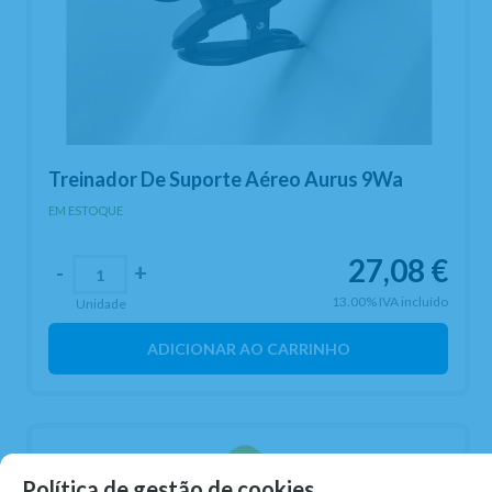
Treinador De Suporte Aéreo Aurus 9Wa
EM ESTOQUE
27,08
€
-
+
13.00%
IVA incluído
Unidade
ADICIONAR AO CARRINHO
Política de gestão de cookies