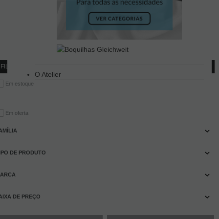
FILTRAR PRODUTOS
O Atelier
Em estoque
Em oferta
AMÍLIA
IPO DE PRODUTO
ARCA
AIXA DE PREÇO