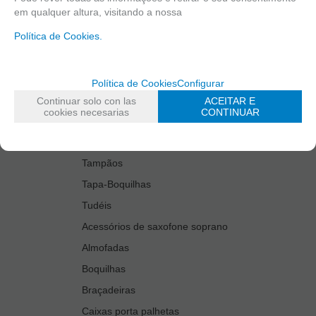
em qualquer altura, visitando a nossa
Kit Accesories Saxophone Tenor
Política de Cookies.
Limpiadores
Palhetas
Protetores de boquilhas
Política de Cookies
Configurar
Protetores de chaves
Continuar solo con las
ACEITAR E
cookies necesarias
CONTINUAR
Surdina
Suportes de Instrumento
Tampãos
Tapa-Boquilhas
Tudéis
Acessórios de saxofone soprano
Almofadas
Boquilhas
Braçadeiras
Caixas porta palhetas