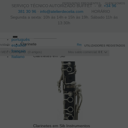
PERGUNTAS FREQUENTES
QUEM SOMOS
SERVIÇO TÉCNICO AUTORIZADO BUFFET -
tlf.
+34 96
381 30 96
·
info@atelierdecelia.com
HORÁRIO
Segunda a sexta: 10h às 14h e 15h às 19h. Sábado 11h às
13:30h
português
Toggle
Clarinete
nvidado
español
navigation
Registo
/
Iniciar sessão
UTILIZADORES REGISTADOS
français
O MEU CARRINHO
0
artigos
Meu saldo comercial:
0 €
Clarinetes em Sib
Italiano
Clarinetes em Sib Instrumentos