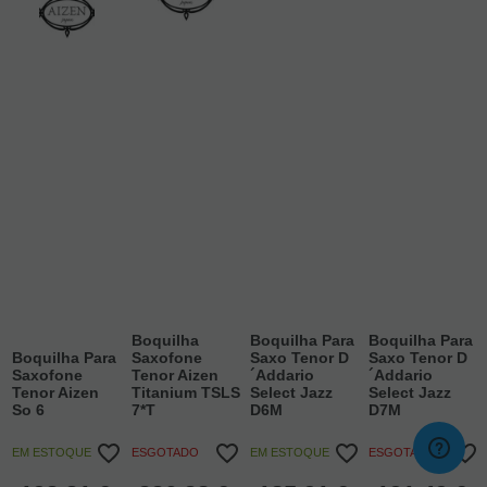
Boquilha
Boquilha Para
Boquilha Para
Boquilha Para
Saxofone
Saxo Tenor D
Saxo Tenor D
Saxofone
Tenor Aizen
´Addario
´Addario
Tenor Aizen
Titanium TSLS
Select Jazz
Select Jazz
So 6
7*T
D6M
D7M
EM ESTOQUE
ESGOTADO
EM ESTOQUE
ESGOTADO