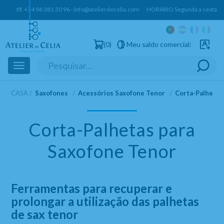
tlf.
+34 96 381 30 96
·
info@atelierdecelia.com
HORÁRIO Segunda a sexta: 10h
0
Meu saldo comercial:
Utilizado
Toggle
navigation
CASA
Saxofones
Acessórios Saxofone Tenor
Corta-Palhetas
Corta-Palhetas para
Saxofone Tenor
Ferramentas para recuperar e
prolongar a utilização das palhetas
de sax tenor