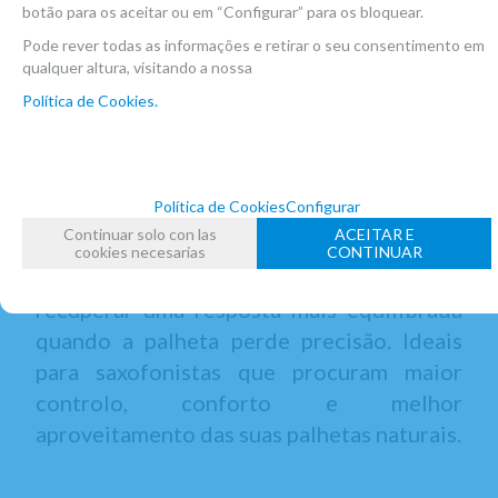
botão para os aceitar ou em “Configurar” para os bloquear.
Pode rever todas as informações e retirar o seu consentimento em
qualquer altura, visitando a nossa
mostrar
1
ao
2
de
2
Nº prod.
Política de Cookies.
Na Atelier de Celia encontrarás
cortadores de palhetas para saxofone
Política de Cookies
Configurar
tenor de marcas como Rigotti e Marca. São
Continuar solo con las
ACEITAR E
acessórios práticos para ajustar a ponta da
cookies necesarias
CONTINUAR
palheta, prolongar a sua vida útil e
recuperar uma resposta mais equilibrada
quando a palheta perde precisão. Ideais
para saxofonistas que procuram maior
controlo, conforto e melhor
aproveitamento das suas palhetas naturais.