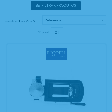
FILTRAR PRODUTOS
mostrar
1
ao
2
de
2
Nº prod.