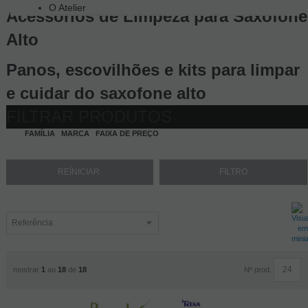
O Atelier
Acessórios de Limpeza para Saxofone
Alto
Panos, escovilhões e kits para limpar
e cuidar do saxofone alto
FILTRAR PRODUTOS
FAMÍLIA
MARCA
FAIXA DE PREÇO
Nº prod.
mostrar
1
ao
18
de
18