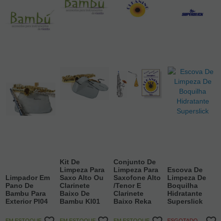
Kit De
Conjunto De
Limpeza Para
Limpeza Para
Escova De
Limpador Em
Saxo Alto Ou
Saxofone Alto
Limpeza De
Pano De
Clarinete
/Tenor E
Boquilha
Bambu Para
Baixo De
Clarinete
Hidratante
Exterior Pl04
Bambu Kl01
Baixo Reka
Superslick
EM ESTOQUE
EM ESTOQUE
EM ESTOQUE
ESGOTADO