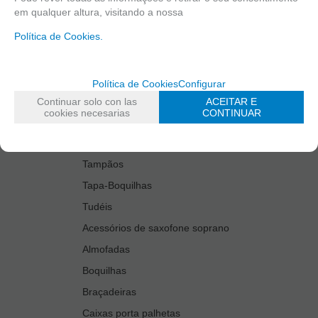
em qualquer altura, visitando a nossa
Kit Accesories Saxophone Tenor
Política de Cookies.
Limpiadores
Palhetas
Protetores de boquilhas
Política de Cookies
Configurar
Protetores de chaves
Continuar solo con las
ACEITAR E
cookies necesarias
CONTINUAR
Surdina
Suportes de Instrumento
Tampãos
Tapa-Boquilhas
Tudéis
Acessórios de saxofone soprano
Almofadas
Boquilhas
Braçadeiras
Caixas porta palhetas