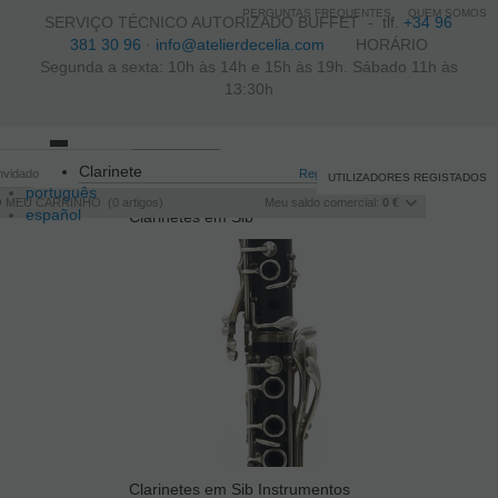
PERGUNTAS FREQUENTES
QUEM SOMOS
SERVIÇO TÉCNICO AUTORIZADO BUFFET -
tlf.
+34 96
381 30 96
·
info@atelierdecelia.com
HORÁRIO
Segunda a sexta: 10h às 14h e 15h às 19h. Sábado 11h às
13:30h
Toggle
Clarinete
nvidado
navigation
Registo
/
Iniciar sessão
UTILIZADORES REGISTADOS
português
O MEU CARRINHO
0
artigos
Meu saldo comercial:
0 €
español
Clarinetes em Sib
français
Italiano
Clarinetes em Sib Instrumentos