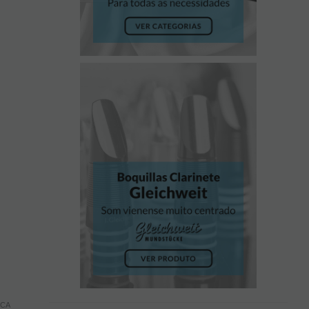
CASA
Saxofones
Acessórios Saxofone Alto
Limpadores