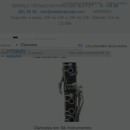
PERGUNTAS FREQUENTES
QUEM SOMOS
SERVIÇO TÉCNICO AUTORIZADO BUFFET -
tlf.
+34 96
381 30 96
·
info@atelierdecelia.com
HORÁRIO
Segunda a sexta: 10h às 14h e 15h às 19h. Sábado 11h às
13:30h
Toggle
Clarinete
nvidado
navigation
Registo
/
Iniciar sessão
UTILIZADORES REGISTADOS
português
O MEU CARRINHO
0
artigos
Meu saldo comercial:
0 €
español
Clarinetes em Sib
français
Italiano
Clarinetes em Sib Instrumentos