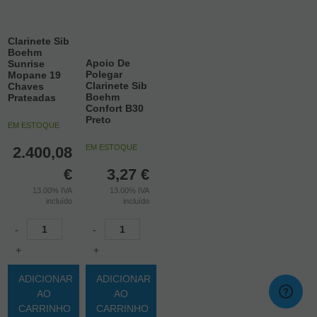
Clarinete Sib
Boehm
Apoio De
Sunrise
Polegar
Mopane 19
Clarinete Sib
Chaves
Boehm
Prateadas
Confort B30
Preto
EM ESTOQUE
EM ESTOQUE
2.400,08
€
3,27
€
13.00%
IVA
13.00%
IVA
incluído
incluído
-
-
+
+
ADICIONAR
ADICIONAR
AO
AO
CARRINHO
CARRINHO