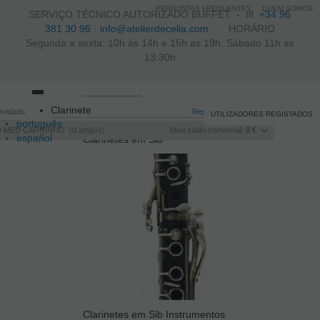
PERGUNTAS FREQUENTES
QUEM SOMOS
SERVIÇO TÉCNICO AUTORIZADO BUFFET -
tlf.
+34 96
381 30 96
·
info@atelierdecelia.com
HORÁRIO
Segunda a sexta: 10h às 14h e 15h às 19h. Sábado 11h às
13:30h
Toggle
Clarinete
nvidado
navigation
Registo
/
Iniciar sessão
UTILIZADORES REGISTADOS
português
O MEU CARRINHO
0
artigos
Meu saldo comercial:
0 €
español
Clarinetes em Sib
français
Italiano
Clarinetes em Sib Instrumentos