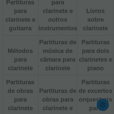
Partituras
para
para
clarinete e
Livros
clarinete e
outros
sobre
guitarra
instrumentos
clarinete
Partituras de
Partituras
Métodos
música de
para dois
para
câmara para
clarinetes e
clarinete
clarinete
piano
Partituras
Partituras
de obras
Partituras de
de excertos
para
obras para
orquestrais
clarinete
clarinete e
para