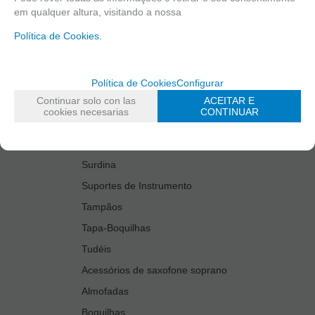
em qualquer altura, visitando a nossa
Estantes De Marcha
Política de Cookies.
Estojos do Instrumento
Kit Accesories Saxophone Tenor
Limpiadores
Política de Cookies
Configurar
Continuar solo con las
ACEITAR E
Palhetas
cookies necesarias
CONTINUAR
Protetores de boquilhas
Protetores de chaves
Surdina
Suportes de Instrumento
Tampãos
Tapa-Boquilhas
Tudéis
Acessórios de saxofone soprano
Almofadas
Boquilhas