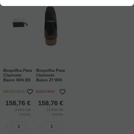
Boquilha Para
Boquilha Para
Clarinete
Clarinete
Baixo Wifi B5
Baixo Zf Wifi
EM ESTOQUE
ESGOTADO
158,76
€
158,76
€
13.00%
IVA
13.00%
IVA
incluído
incluído
-
-