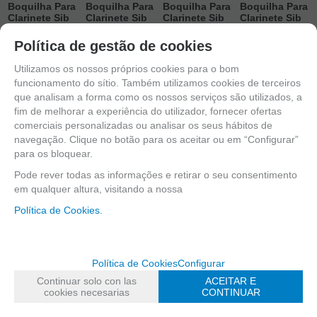
Boquilha Para
Boquilha Para
Boquilha Para
Boquilha Para
Clarinete Sib
Clarinete Sib
Clarinete Sib
Clarinete Sib
Solist S3 Wifi
Solist S4 Wifi
Wifi Z3
Wifi Z4
Política de gestão de cookies
EM ESTOQUE
EM ESTOQUE
EM ESTOQUE
EM ESTOQUE
Utilizamos os nossos próprios cookies para o bom
168,10
€
149,42
€
149,42
€
149,42
€
funcionamento do sítio. Também utilizamos cookies de terceiros
que analisam a forma como os nossos serviços são utilizados, a
13.00%
IVA
13.00%
IVA
13.00%
IVA
13.00%
IVA
fim de melhorar a experiência do utilizador, fornecer ofertas
incluído
incluído
incluído
incluído
comerciais personalizadas ou analisar os seus hábitos de
-
-
-
-
navegação. Clique no botão para os aceitar ou em “Configurar”
para os bloquear.
+
+
+
+
Pode rever todas as informações e retirar o seu consentimento
ADICIONAR
ADICIONAR
ADICIONAR
ADICIONAR
em qualquer altura, visitando a nossa
AO
AO
AO
AO
Política de Cookies.
CARRINHO
CARRINHO
CARRINHO
CARRINHO
Política de Cookies
Configurar
Continuar solo con las
ACEITAR E
cookies necesarias
CONTINUAR