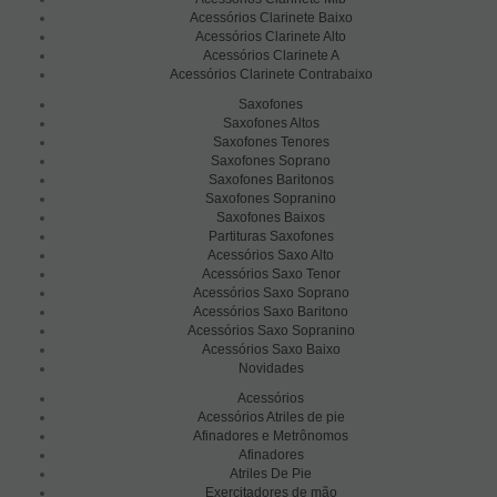
Acessórios Clarinete Baixo
Acessórios Clarinete Alto
Acessórios Clarinete A
Acessórios Clarinete Contrabaixo
Saxofones
Saxofones Altos
Saxofones Tenores
Saxofones Soprano
Saxofones Baritonos
Saxofones Sopranino
Saxofones Baixos
Partituras Saxofones
Acessórios Saxo Alto
Acessórios Saxo Tenor
Acessórios Saxo Soprano
Acessórios Saxo Baritono
Acessórios Saxo Sopranino
Acessórios Saxo Baixo
Novidades
Acessórios
Acessórios Atriles de pie
Afinadores e Metrônomos
Afinadores
Atriles De Pie
Exercitadores de mão