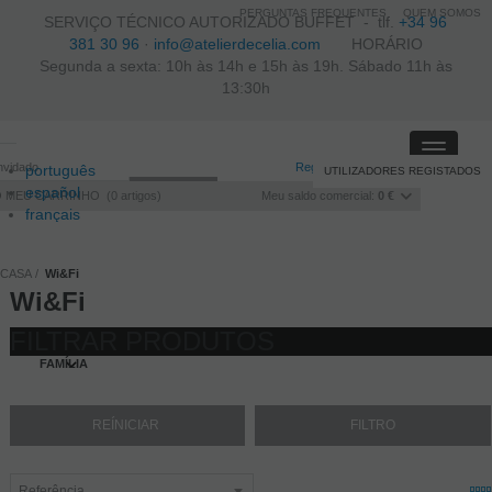
PERGUNTAS FREQUENTES
QUEM SOMOS
SERVIÇO TÉCNICO AUTORIZADO BUFFET -
tlf.
+34 96
381 30 96
·
info@atelierdecelia.com
HORÁRIO
Segunda a sexta: 10h às 14h e 15h às 19h. Sábado 11h às
13:30h
Toggle
nvidado
Registo
/
Iniciar sessão
português
UTILIZADORES REGISTADOS
navigati
español
O MEU CARRINHO
0
artigos
Meu saldo comercial:
0 €
français
Italiano
CASA
Wi&Fi
Wi&Fi
FILTRAR PRODUTOS
FAMÍLIA