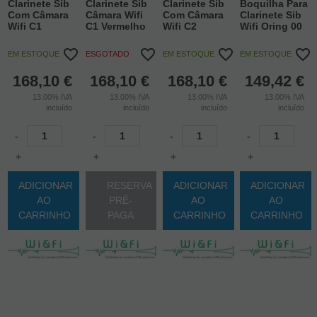
Clarinete Sib
Clarinete Sib
Clarinete Sib
Boquilha Para
Com Câmara
Câmara Wifi
Com Câmara
Clarinete Sib
Wifi C1
C1 Vermelho
Wifi C2
Wifi Oring 00
EM ESTOQUE
ESGOTADO
EM ESTOQUE
EM ESTOQUE
168,10
€
168,10
€
168,10
€
149,42
€
13.00%
IVA
13.00%
IVA
13.00%
IVA
13.00%
IVA
incluído
incluído
incluído
incluído
-
-
-
-
+
+
+
+
ADICIONAR
RESERVA
ADICIONAR
ADICIONAR
AO
PRÉ-
AO
AO
CARRINHO
PAGA
CARRINHO
CARRINHO