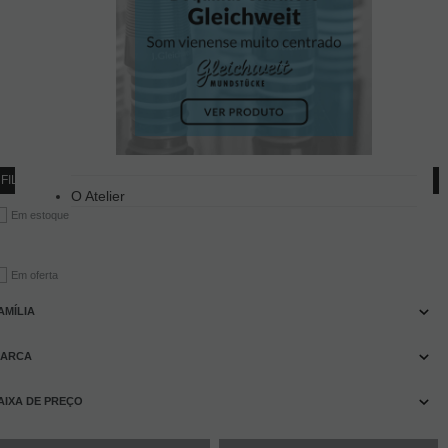
FILTRAR PRODUTOS
O Atelier
Em estoque
Em oferta
AMÍLIA
ARCA
AIXA DE PREÇO