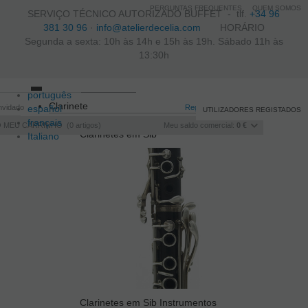
PERGUNTAS FREQUENTES
QUEM SOMOS
SERVIÇO TÉCNICO AUTORIZADO BUFFET -
tlf.
+34 96
381 30 96
·
info@atelierdecelia.com
HORÁRIO
Segunda a sexta: 10h às 14h e 15h às 19h. Sábado 11h às
13:30h
português
Toggle
Clarinete
nvidado
español
navigation
Registo
/
Iniciar sessão
UTILIZADORES REGISTADOS
français
O MEU CARRINHO
0
artigos
Meu saldo comercial:
0 €
Clarinetes em Sib
Italiano
Clarinetes em Sib Instrumentos