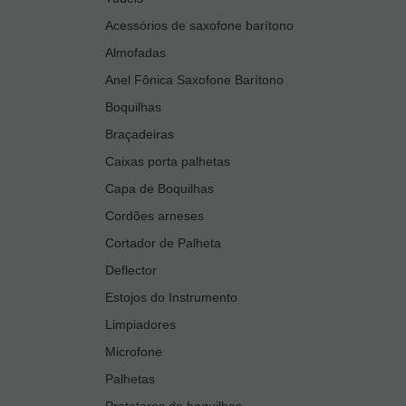
Acessórios de saxofone barítono
Almofadas
Anel Fônica Saxofone Barítono
Boquilhas
Braçadeiras
Caixas porta palhetas
Capa de Boquilhas
Cordões arneses
Cortador de Palheta
Deflector
Estojos do Instrumento
Limpiadores
Microfone
Palhetas
Protetores de boquilhas