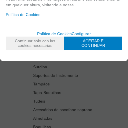
em qualquer altura, visitando a nossa
Estantes De Marcha
Política de Cookies.
Estojos do Instrumento
Kit Accesories Saxophone Tenor
Limpiadores
Política de Cookies
Configurar
Continuar solo con las
ACEITAR E
Palhetas
cookies necesarias
CONTINUAR
Protetores de boquilhas
Protetores de chaves
Surdina
Suportes de Instrumento
Tampãos
Tapa-Boquilhas
Tudéis
Acessórios de saxofone soprano
Almofadas
Boquilhas