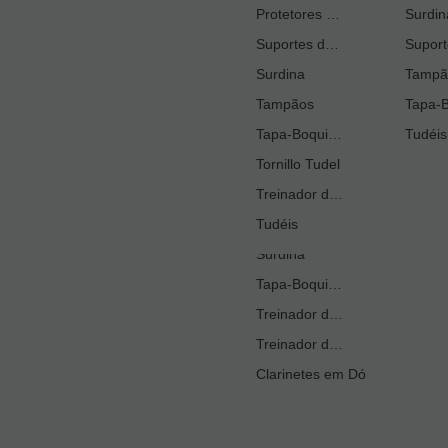
Protetores de boquilhas
Kit acessórios de clarinete em Sib
Surdin
Classi
Clarin
Limpiadores
Suportes de Instrumento
Óleos
Surdina
Tampã
EM ES
Palhetas
Tampãos
Protetores de boquilhas
Tapa-Boquilhas
Tudéis
Tornillo Tudel
Protetores Suporte Polegar
-
Sinos
Treinador de Respiração
A
Suportes
Tudéis
Surdina
Tapa-Boquilhas
mostra
Treinador de Dedilhado
Treinador de Respiração
Clarinetes em Dó
Se