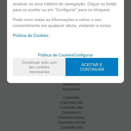
Li e aceito o
envio de publicidade
analisar os seus hábitos de navegação. Clique no botão
para os aceitar ou em “Configurar” para os bloquear.
Pode rever todas as informações e retirar o seu
consentimento em qualquer altura, visitando a nossa
Política de Cookies.
Política de Cookies
Configurar
C/ Maria Llacer 8 Bajo - 46007 Valencia
963 81 30 96
|
info@atelierdecelia.com
Continuar solo con
ACEITAR E
las cookies
CONTINUAR
necesarias
Clarinetes
Saxofones
Acessórios
Clarinetes
Clarinetes Sib
Clarinetes Mib
Clarinetes A
Clarinetes Baixo
Clarinetes em Dó
Clarinetes Alto