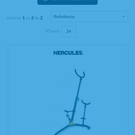
mostrar
1
ao
2
de
2
Nº prod.