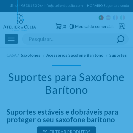
tlf.
+34 96 381 30 96
·
info@atelierdecelia.com
HORÁRIO Segunda a sexta: 10h
0
Meu saldo comercial:
Utilizado
Toggle
navigation
CASA
Saxofones
Acessórios Saxofone Barítono
Suportes In
Suportes para Saxofone
Barítono
Suportes estáveis e dobráveis para
proteger o seu saxofone barítono
FILTRAR PRODUTOS