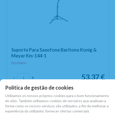
Suporte Para Saxofone Barítono Konig &
Meyer Km-144-1
ESGOTADO
53,37
€
-
+
13.00%
IVA incluído
Unidade
Política de gestão de cookies
RESERVA PRÉ-PAGA
Utilizamos os nossos próprios cookies para o bom funcionamento
do sítio. Também utilizamos cookies de terceiros que analisam a
forma como os nossos serviços são utilizados, a fim de melhorar a
experiência do utilizador, fornecer ofertas comerciais