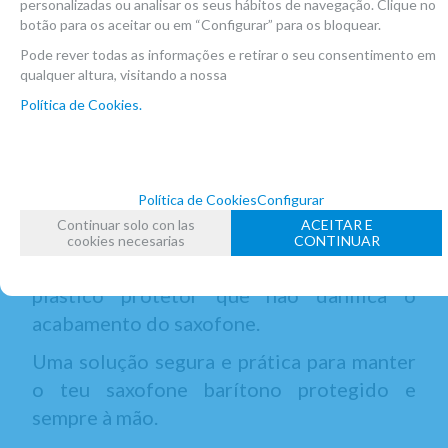
personalizadas ou analisar os seus hábitos de navegação. Clique no
mostrar
1
ao
2
de
2
Nº prod.
botão para os aceitar ou em “Configurar” para os bloquear.
Pode rever todas as informações e retirar o seu consentimento em
qualquer altura, visitando a nossa
Na Atelier de Celia encontrarás suportes
Política de Cookies.
para saxofone barítono de marcas como
Hercules e K&M.
Dispomos de suportes muito resistentes,
Política de Cookies
Configurar
concebidos para suportar o peso do
Continuar solo con las
ACEITAR E
instrumento com total estabilidade. As
cookies necesarias
CONTINUAR
zonas de contacto estão revestidas com
plástico protetor que não danifica o
acabamento do saxofone.
Uma solução segura e prática para manter
o teu saxofone barítono protegido e
sempre à mão.